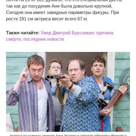
так как до похудения Аня была довольно крупной.
Сегодня она имеет завидные параметры фигуры. При
росте 181 см актриса весит всего 67 кг.
Также читайте:
Умер Дмитрий Брусникин: причина
смерти, последние новости
Актриса на съемках сериала Анна Уколова в сериале «Ивановы-Ивановы»