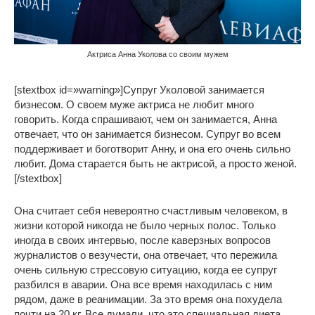
Актриса Анна Уколова со своим мужем
[stextbox id=»warning»]Супруг Уколовой занимается
бизнесом. О своем муже актриса не любит много
говорить. Когда спрашивают, чем он занимается, Анна
отвечает, что он занимается бизнесом. Супруг во всем
поддерживает и боготворит Анну, и она его очень сильно
любит. Дома старается быть не актрисой, а просто женой.
[/stextbox]
Она считает себя невероятно счастливым человеком, в
жизни которой никогда не было черных полос. Только
иногда в своих интервью, после каверзных вопросов
журналистов о везучести, она отвечает, что пережила
очень сильную стрессовую ситуацию, когда ее супруг
разбился в аварии. Она все время находилась с ним
рядом, даже в реанимации. За это время она похудела
почти на 20 кг. Все думали, что это специальная диета,