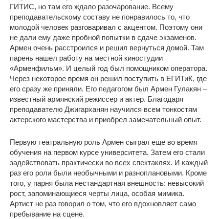
ГИТИС, но там его ждало разочарование. Всему
преподавательскому составу не понравилось то, что
молодой человек разговаривал с акцентом. Поэтому они
не дали ему даже пробной попытки в сдаче экзаменов.
Армен очень расстроился и решил вернуться домой. Там
парень нашел работу на местной киностудии
«Арменфильм». И целый год был помощником оператора.
Через некоторое время он решил поступить в ЕГИТиК, где
его сразу же приняли. Его педагогом был Армен Гулакян –
известный армянский режиссер и актер. Благодаря
преподавателю Джигарханян научился всем тонкостям
актерского мастерства и приобрел замечательный опыт.
Первую театральную роль Армен сыграл еще во время
обучения на первом курсе университета. Затем его стали
задействовать практически во всех спектаклях. И каждый
раз его роли были необычными и разноплановыми. Кроме
того, у парня была нестандартная внешность: невысокий
рост, запоминающиеся черты лица, особая мимика.
Артист не раз говорил о том, что его вдохновляет само
пребывание на сцене.