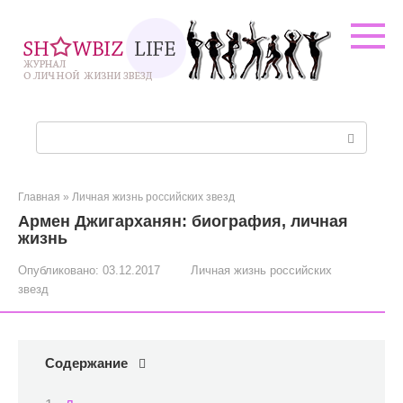
Перейти
к
контенту
Поиск:
Главная
»
Личная жизнь российских звезд
Армен Джигарханян: биография, личная
жизнь
Опубликовано:
03.12.2017
Личная жизнь российских
звезд
Содержание