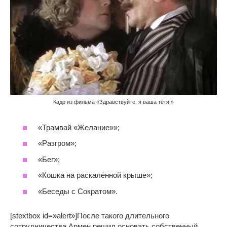
Кадр из фильма «Здравствуйте, я ваша тётя!»
«Трамвай «Желание»»;
«Разгром»;
«Бег»;
«Кошка на раскалённой крыше»;
«Беседы с Сократом».
[stextbox id=»alert»]После такого длительного
сотрудничества Армен решил основать собственный