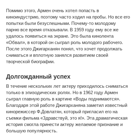
Помимо этого, Армен очень хотел попасть в
киноиндустрию, поэтому часто ходил на пробы. Но все его
попытки были безуспешными. Почему-то молодому
парню все время отказывали. В 1959 году ему все же
удалось появиться на экране. Это была кинолента
«Обвал», в которой он сыграл роль молодого рабочего.
После этого Джигарханян понял, что хочет продолжать
сниматься и вплотную занялся развитием своей
творческой биографии.
Долгожданный успех
В течение нескольких лет актеру приходилось сниматься
только в эпизодических ролях. Но в 1962 году Армен
сыграл главную роль в картине «Воды поднимаются».
Благодаря этой работе Джигарханяна заметил известный
кинорежиссер Ф.Довлатян, который пригласил его на
съемки фильма «Здравствуй, это я!». Эта драматическая
история смогла принести актеру желаемое признание и
большую популярность.