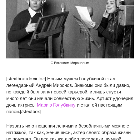
С Евгением Мироновым
[stextbox id=»info»] Новым мужем Голубкиной стал
легендарный Андрей Миронов. Знакомы они были давно,
но каждый был занят своей карьерой, и лишь спустя
много лет они начали совместную жизнь. Артист удочерил
дочь актрисы
Марию Голубкину
и стал ей настоящим
папой.[/stextbox]
Назвать их отношения легкими и безоблачными можно с
натяжкой, так как, женившись, актер своего образа жизни
не поменял. Он все так же любил посиделки шумной