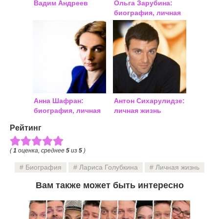
Вадим Андреев
Ольга Зарубина:
биография, личная
жизнь, фото
Анна Шафран:
Антон Сихарулидзе:
биография, личная
личная жизнь
жизнь
Рейтинг
(
1
оценка, среднее
5
из
5
)
Биография
Лариса Голубкина
Личная жизнь
Вам также может быть интересно