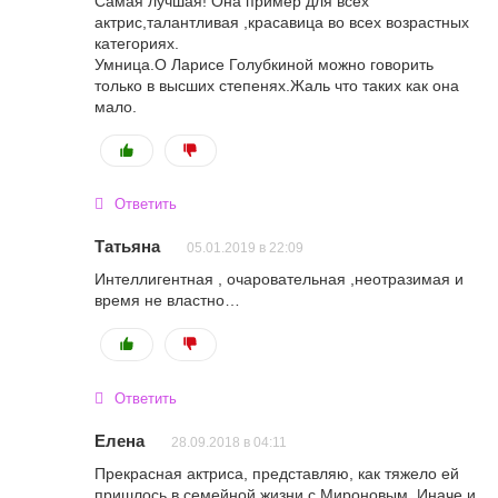
Самая лучшая! Она пример для всех
актрис,талантливая ,красавица во всех возрастных
категориях.
Умница.О Ларисе Голубкиной можно говорить
только в высших степенях.Жаль что таких как она
мало.
Ответить
Татьяна
05.01.2019 в 22:09
Интеллигентная , очаровательная ,неотразимая и
время не властно…
Ответить
Елена
28.09.2018 в 04:11
Прекрасная актриса, представляю, как тяжело ей
пришлось в семейной жизни с Мироновым. Иначе и