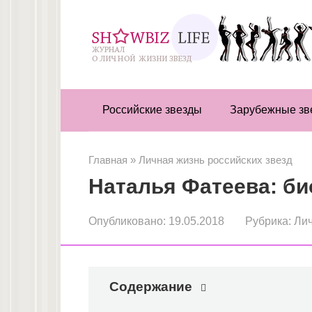
Перейти
к
контенту
Российские звезды
Зарубежные зв
Главная
»
Личная жизнь российских звезд
Наталья Фатеева: би
Опубликовано:
19.05.2018
Рубрика:
Лич
Содержание