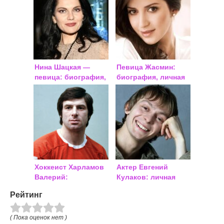
Нина Шацкая —
Певица Жасмин:
певица: биография,
биография, личная
личная жизнь
жизнь
Хоккеист Харламов
Актер Евгений
Валерий:
Кулаков: личная
биография, причина
жизнь
Рейтинг
смерти
( Пока оценок нет )