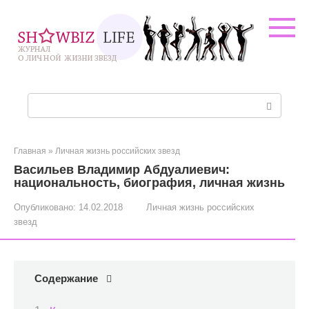
Перейти
к
контенту
Поиск:
Главная
»
Личная жизнь российских звезд
Васильев Владимир Абдуалиевич:
национальность, биография, личная жизнь
Опубликовано:
14.02.2018
Личная жизнь российских
звезд
Содержание