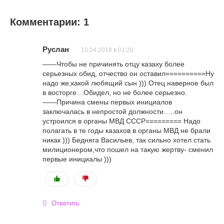
Комментарии: 1
Руслан
10.04.2018 в 01:20
——Чтобы не причинять отцу казаху более
серьезных обид, отчество он оставил==========Ну
надо же,какой любящий сын ))) Отец наверное был
в восторге…Обидел, но не более серьезно.
——Причина смены первых инициалов
заключалась в непростой должности…..он
устроился в органы МВД СССР========= Надо
полагать в те годы казахов в органы МВД не брали
никак ))) Бедняга Васильев, так сильно хотел стать
милиционером,что пошел на такую жертву- сменил
первые инициалы )))
Ответить