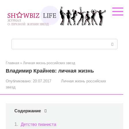
Перейти
к
контенту
Поиск:
Главная
»
Личная жизнь российских звезд
Владимир Крайнев: личная жизнь
Опубликовано:
20.07.2017
Личная жизнь российских
звезд
Содержание
Детство пианиста