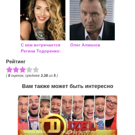
С кем встречается
Олег Алмазов
Регина Тодоренко:
личная жизнь 2018,
Рейтинг
последние новости
(
8
оценок, среднее
3.38
из
5
)
Вам также может быть интересно
Личная жизнь российских звезд