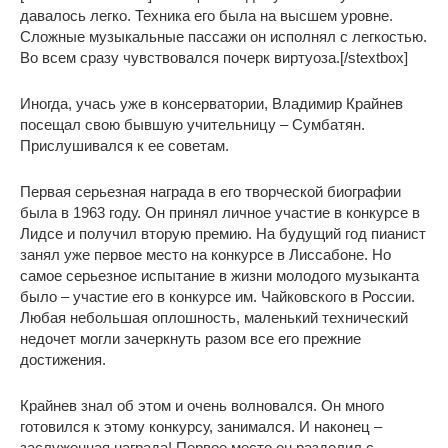
давалось легко. Техника его была на высшем уровне.
Сложные музыкальные пассажи он исполнял с легкостью.
Во всем сразу чувствовался почерк виртуоза.[/stextbox]
Иногда, учась уже в консерватории, Владимир Крайнев
посещал свою бывшую учительницу – Сумбатян.
Прислушивался к ее советам.
Первая серьезная награда в его творческой биографии
была в 1963 году. Он принял личное участие в конкурсе в
Лидсе и получил вторую премию. На будущий год пианист
занял уже первое место на конкурсе в Лиссабоне. Но
самое серьезное испытание в жизни молодого музыканта
было – участие его в конкурсе им. Чайковского в России.
Любая небольшая оплошность, маленький технический
недочет могли зачеркнуть разом все его прежние
достижения.
Крайнев знал об этом и очень волновался. Он много
готовился к этому конкурсу, занимался. И наконец –
заслуженная награда! Первое место он разделил с