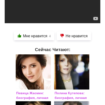
Мне нравится
Не нравится
4
Сейчас Читают:
Певица Жасмин:
Полина Кутепова:
биография, личная
биография, личная
жизнь
жизнь