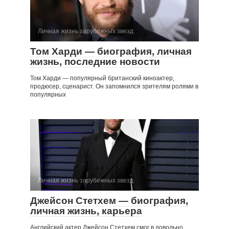
Личная жизнь зарубежных звезд
Том Харди — биография, личная
жизнь, последние новости
Том Харди — популярный британский киноактер,
продюсер, сценарист. Он запомнился зрителям ролями в
популярных
Личная жизнь зарубежных звезд
Джейсон Стетхем — биография,
личная жизнь, карьера
Английский актер Джейсон Стетхем смог в довольно