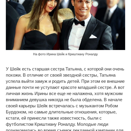
На фото Ирина Шейк и Криштиану Роналду
У Шейк есть старшая сестра Татьяна, с которой они очень
похожи. В отличие от своей звездной сестры, Татьяна
успела выйти замуж и родить детей. При этом ее внешние
данные почти не уступают красоте младшей сестре. А вот
личная жизнь Ирины все еще не налажена, хотя мужским
вниманием девушка никогда не была обделена. В начале
своей карьеры Шейк встречалась с музыкантом Робом
Бурдоном, но самые длительные отношения, которые,
кстати, ей принесли также известность, были с
футболистом Криштиану Роналду. Молодые люди
познакомились во время съемок рекламной кампании для