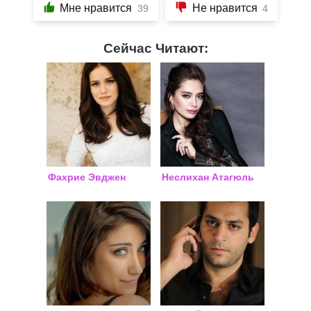
Мне нравится
Не нравится
39
4
Сейчас Читают:
Фахрие Эвджен
Неслихан Атагюль