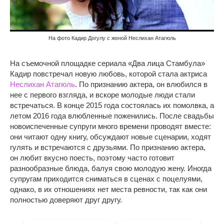
На фото Кадир Догулу с женой Неслихан Атагюль
На съемочной площадке сериала «Два лица Стамбула»
Кадир повстречал новую любовь, которой стала актриса
Неслихан Атагюль
. По признанию актера, он влюбился в
нее с первого взгляда, и вскоре молодые люди стали
встречаться. В конце 2015 года состоялась их помолвка, а
летом 2016 года влюбленные поженились. После свадьбы
новоиспеченные супруги много времени проводят вместе:
они читают одну книгу, обсуждают новые сценарии, ходят
гулять и встречаются с друзьями. По признанию актера,
он любит вкусно поесть, поэтому часто готовит
разнообразные блюда, балуя свою молодую жену. Иногда
супругам приходится сниматься в сценах с поцелуями,
однако, в их отношениях нет места ревности, так как они
полностью доверяют друг другу.