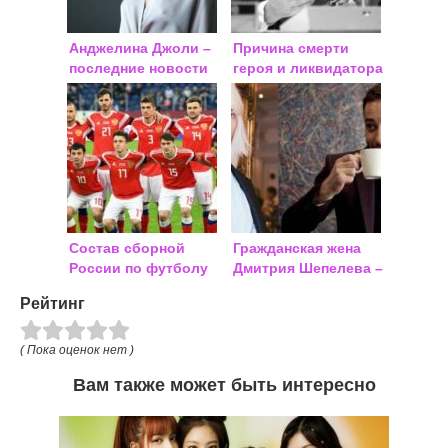
Анджелина Джоли –
Причина смерти
последние новости
героя и ликвидатора
2019
ЧАЭС Бориса
Щербины
Состав сборной
Гражданская жена
России по футболу
Дмитрия Шепелева –
на Чемпионате мира
Екатерина Тулупова:
Рейтинг
2018
фото и дети пары
( Пока оценок нет )
Вам также может быть интересно