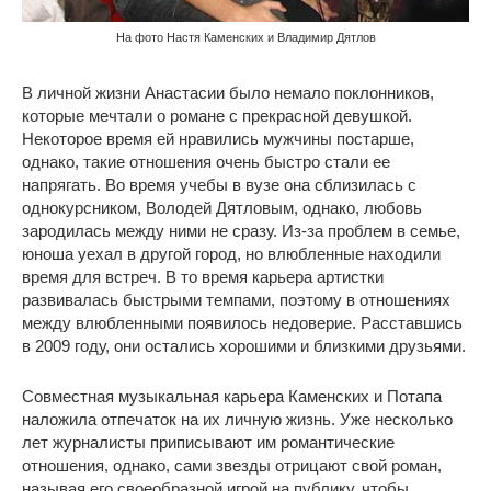
На фото Настя Каменских и Владимир Дятлов
В личной жизни Анастасии было немало поклонников,
которые мечтали о романе с прекрасной девушкой.
Некоторое время ей нравились мужчины постарше,
однако, такие отношения очень быстро стали ее
напрягать. Во время учебы в вузе она сблизилась с
однокурсником, Володей Дятловым, однако, любовь
зародилась между ними не сразу. Из-за проблем в семье,
юноша уехал в другой город, но влюбленные находили
время для встреч. В то время карьера артистки
развивалась быстрыми темпами, поэтому в отношениях
между влюбленными появилось недоверие. Расставшись
в 2009 году, они остались хорошими и близкими друзьями.
Совместная музыкальная карьера Каменских и Потапа
наложила отпечаток на их личную жизнь. Уже несколько
лет журналисты приписывают им романтические
отношения, однако, сами звезды отрицают свой роман,
называя его своеобразной игрой на публику, чтобы