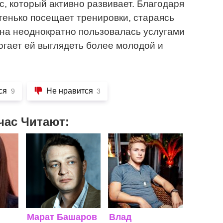
, который активно развивает. Благодаря
енько посещает тренировки, стараясь
ана неоднократно пользовалась услугами
огает ей выглядеть более молодой и
ся
Не нравится
9
3
час Читают:
Марат Башаров
Влад