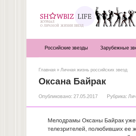
Перейти
к
контенту
Российские звезды
Зарубежные зв
Главная
»
Личная жизнь российских звезд
Оксана Байрак
Опубликовано:
27.05.2017
Рубрика:
Лич
Мелодрамы Оксаны Байрак уже 
телезрителей, полюбивших ее 