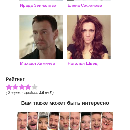
Ирада Зейналова
Елена Сафонова
Михаил Химичев
Наталья Швец
Рейтинг
(
2
оценки, среднее
3.5
из
5
)
Вам также может быть интересно