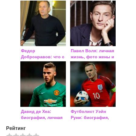
Федор
Павел Воля: личная
Добронравов: что с
жизнь, фото жены и
ним случилось,
детей
состояние здоровья
2018
Давид де Хеа:
Футболист Уэйн
биография, личная
Руни: биография,
жизнь, фото
фото, ЧМ 2018
Рейтинг