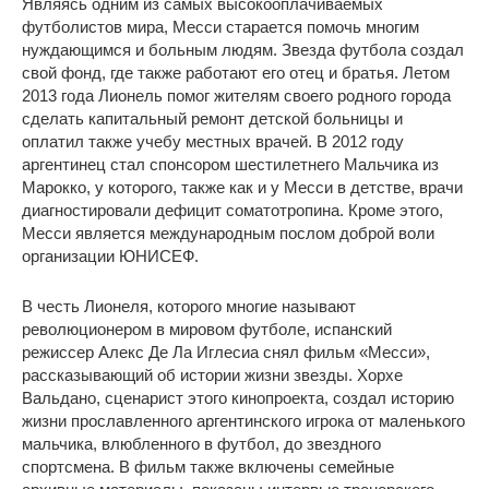
Являясь одним из самых высокооплачиваемых
футболистов мира, Месси старается помочь многим
нуждающимся и больным людям. Звезда футбола создал
свой фонд, где также работают его отец и братья. Летом
2013 года Лионель помог жителям своего родного города
сделать капитальный ремонт детской больницы и
оплатил также учебу местных врачей. В 2012 году
аргентинец стал спонсором шестилетнего Мальчика из
Марокко, у которого, также как и у Месси в детстве, врачи
диагностировали дефицит соматотропина. Кроме этого,
Месси является международным послом доброй воли
организации ЮНИСЕФ.
В честь Лионеля, которого многие называют
революционером в мировом футболе, испанский
режиссер Алекс Де Ла Иглесиа снял фильм «Месси»,
рассказывающий об истории жизни звезды. Хорхе
Вальдано, сценарист этого кинопроекта, создал историю
жизни прославленного аргентинского игрока от маленького
мальчика, влюбленного в футбол, до звездного
спортсмена. В фильм также включены семейные