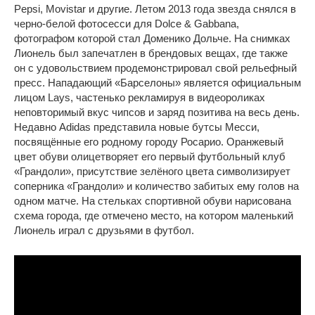
Pepsi, Movistar и другие. Летом 2013 года звезда снялся в
черно-белой фотосесси для Dolce & Gabbana,
фотографом которой стал Доменико Дольче. На снимках
Лионель был запечатлен в брендовых вещах, где также
он с удовольствием продемонстрировал свой рельефный
пресс. Нападающий «Барселоны» является официальным
лицом Lays, частенько рекламируя в видеороликах
неповторимый вкус чипсов и заряд позитива на весь день.
Недавно Adidas представила новые бутсы Месси,
посвящённые его родному городу Росарио. Оранжевый
цвет обуви олицетворяет его первый футбольный клуб
«Грандоли», присутствие зелёного цвета символизирует
соперника «Грандоли» и количество забитых ему голов на
одном матче. На стельках спортивной обуви нарисована
схема города, где отмечено место, на котором маленький
Лионель играл с друзьями в футбол.