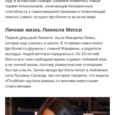
году в испанском словаре Santillana появилось новый
термин inmessionante, означающий безграничную
способность к самосовершенствованию и позволяющий
описать самого лучшего футболиста во всем мире.
Личная жизнь Лионеля Месси
Первой девушкой Лионеля была Макарена Лемос,
которая еще училась в школе. В то время семья юного
футболиста дружила с семьей Макарены, и родители
молодых людей мечтали породниться. Но 19-летний
Месси все свое свободное время отдавал любимой игре,
а не личной жизни, поэтому романтические отношения
быстро угасли. Затем звезда футбола попал в любовные
сети Лусианы Салазар, про которую говорили, что модель
«Плэйбоя» крутила романы со многими известными
спортсменами.