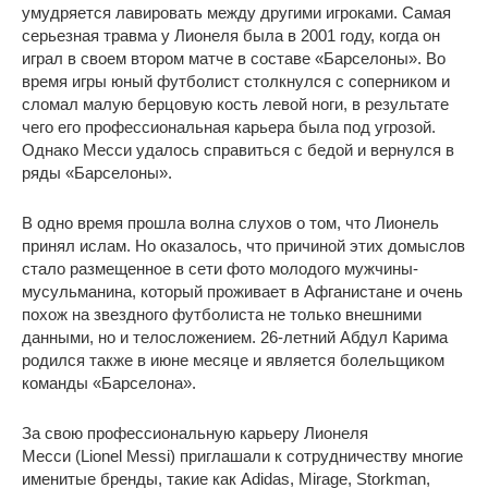
умудряется лавировать между другими игроками. Самая
серьезная травма у Лионеля была в 2001 году, когда он
играл в своем втором матче в составе «Барселоны». Во
время игры юный футболист столкнулся с соперником и
сломал малую берцовую кость левой ноги, в результате
чего его профессиональная карьера была под угрозой.
Однако Месси удалось справиться с бедой и вернулся в
ряды «Барселоны».
В одно время прошла волна слухов о том, что Лионель
принял ислам. Но оказалось, что причиной этих домыслов
стало размещенное в сети фото молодого мужчины-
мусульманина, который проживает в Афганистане и очень
похож на звездного футболиста не только внешними
данными, но и телосложением. 26-летний Абдул Карима
родился также в июне месяце и является болельщиком
команды «Барселона».
За свою профессиональную карьеру Лионеля
Месси (Lionel Messi) приглашали к сотрудничеству многие
именитые бренды, такие как Adidas, Mirage, Storkman,