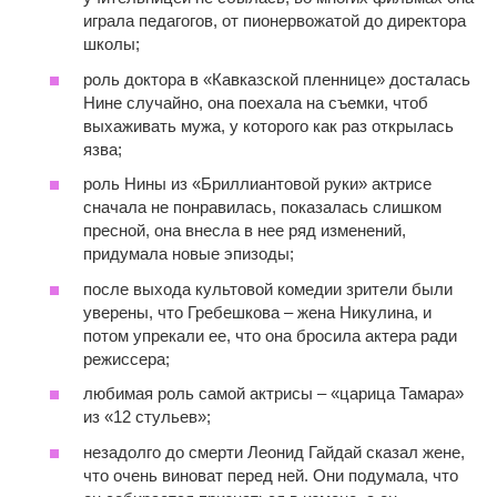
играла педагогов, от пионервожатой до директора
школы;
роль доктора в «Кавказской пленнице» досталась
Нине случайно, она поехала на съемки, чтоб
выхаживать мужа, у которого как раз открылась
язва;
роль Нины из «Бриллиантовой руки» актрисе
сначала не понравилась, показалась слишком
пресной, она внесла в нее ряд изменений,
придумала новые эпизоды;
после выхода культовой комедии зрители были
уверены, что Гребешкова – жена Никулина, и
потом упрекали ее, что она бросила актера ради
режиссера;
любимая роль самой актрисы – «царица Тамара»
из «12 стульев»;
незадолго до смерти Леонид Гайдай сказал жене,
что очень виноват перед ней. Они подумала, что