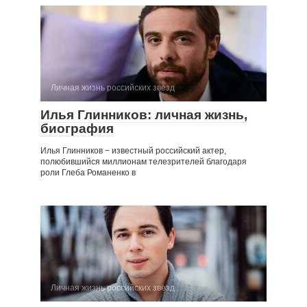
Личная жизнь российских звезд
Илья Глинников: личная жизнь,
биография
Илья Глинников − известный российский актер,
полюбившийся миллионам телезрителей благодаря
роли Глеба Романенко в
Личная жизнь российских звезд