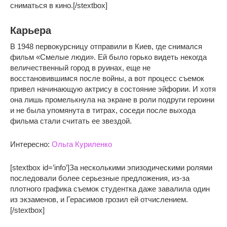
сниматься в кино.[/stextbox]
Карьера
В 1948 первокурсницу отправили в Киев, где снимался
фильм «Смелые люди». Ей было горько видеть некогда
величественный город в руинах, еще не
восстановившимся после войны, а вот процесс съемок
привел начинающую актрису в состояние эйфории. И хотя
она лишь промелькнула на экране в роли подруги героини
и не была упомянута в титрах, соседи после выхода
фильма стали считать ее звездой.
Интересно:
Ольга Куриленко
[stextbox id=’info’]За несколькими эпизодическими ролями
последовали более серьезные предложения, из-за
плотного графика съемок студентка даже завалила один
из экзаменов, и Герасимов грозил ей отчислением.
[/stextbox]