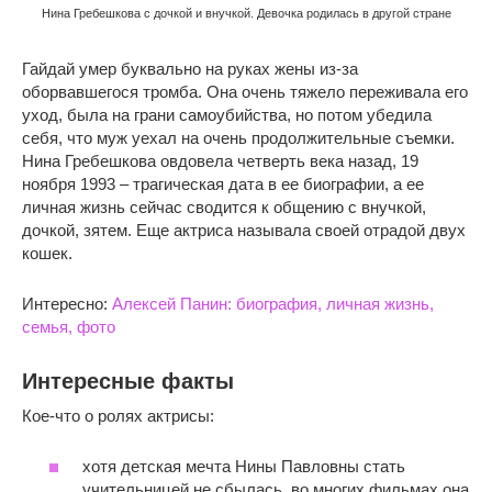
Нина Гребешкова с дочкой и внучкой. Девочка родилась в другой стране
Гайдай умер буквально на руках жены из-за
оборвавшегося тромба. Она очень тяжело переживала его
уход, была на грани самоубийства, но потом убедила
себя, что муж уехал на очень продолжительные съемки.
Нина Гребешкова овдовела четверть века назад, 19
ноября 1993 – трагическая дата в ее биографии, а ее
личная жизнь сейчас сводится к общению с внучкой,
дочкой, зятем. Еще актриса называла своей отрадой двух
кошек.
Интересно:
Алексей Панин: биография, личная жизнь,
семья, фото
Интересные факты
Кое-что о ролях актрисы:
хотя детская мечта Нины Павловны стать
учительницей не сбылась, во многих фильмах она