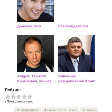
Дженсен Эклз
Рекламодателям
Андрей Ташков:
Чиновник,
биография, личная
разграбивший Клин:
жизнь
последние новости
Рейтинг
о Постригань
Александре
( Пока оценок нет )
Биография
Нина Гребешкова
семья