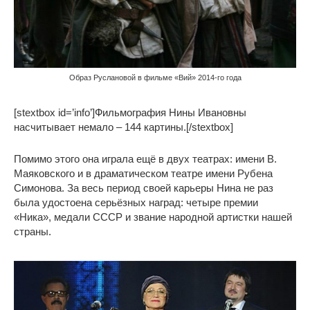
Образ Руслановой в фильме «Вий» 2014-го года
[stextbox id=’info’]Фильмография Нины Ивановны
насчитывает немало – 144 картины.[/stextbox]
Помимо этого она играла ещё в двух театрах: имени В.
Маяковского и в драматическом театре имени Рубена
Симонова. За весь период своей карьеры Нина не раз
была удостоена серьёзных наград: четыре премии
«Ника», медали СССР и звание народной артистки нашей
страны.