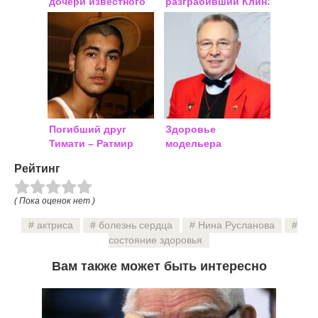
дочери известного
разграбивший Клин:
режиссера
последние новости
Александры
о Постригань
Захаровой: фото
Александре
Погибший друг
Здоровье
Тимати – Ратмир
модельера
Шишков:
Вячеслава Зайцева:
Рейтинг
подробности аварии
чем болеет и как
себя чувствует
художник
( Пока оценок нет )
актриса
болезнь сердца
Нина Русланова
состояние здоровья
Вам также может быть интересно