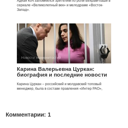
Аднан Коч запомнился зрителям по роли Бехрам-паши в
сериале «Великолепный век» и мелодраме «Восток-
Запад».
Новости знаменитостей
Карина Валерьевна Цуркан:
биография и последние новости
Карина Цуркан – российский и молдавский топовый
менеджер, была в составе правления «Интер РАО»,
Комментарии: 1