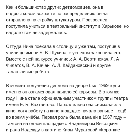
Как и большинство других детдомовцев, она в
подростковом возрасте по распределению была
отправлена на стройку штукатуром. Повзрослев,
поступила учиться в театральный институт в Харькове, но
надолго там не задержалась.
Оттуда Нина поехала в столицу и уже там, поступив в
училище имени Б. В. Щукина, с успехом закончила его.
Вместе с ней на курсе учились: А. А. Вертинская, Л. А
Филатов, В. А. Качан, А. Л. Кайдановский и другие
талантливые ребята.
В момент получения диплома на дворе был 1969 год и
именно он ознаменовал начало её карьеры. В этом же
году Нина стала официальным участником труппы театра
имени Е. Б. Вахтангова. Параллельно она снималась в
кино, хотя работу на киноплощадке начала раньше – ещё
во время учёбы. Первая роль была дана ей в 1967 году –
там она на одной площадке с Владимиром Высоцким
играла Надежду в картине Киры Муратовой «Короткие