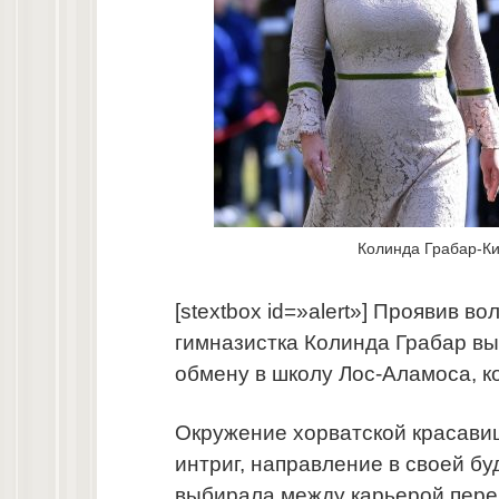
Колинда Грабар-Ки
[stextbox id=»alert»] Проявив 
гимназистка Колинда Грабар вы
обмену в школу Лос-Аламоса, кот
Окружение хорватской красави
интриг, направление в своей б
выбирала между карьерой пере