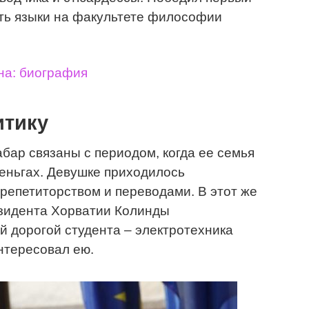
ать языки на факультете философии
на: биография
итику
бар связаны с периодом, когда ее семья
еньгах. Девушке приходилось
репетиторством и переводами. В этот же
зидента Хорватии Колинды
й дорогой студента – электротехника
нтересовал ею.