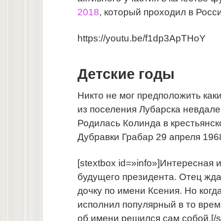
2018
, который проходил в Росси
https://youtu.be/f1dp3ApTHoY
Детские годы
Никто не мог предположить как
из поселения Лубарска невдале
Родилась Колинда в крестьянск
Дубравки Грабар 29 апреля 1968
[stextbox id=»info»]Интересная
будущего президента. Отец жд
дочку по имени Ксения. Но ког
исполнил популярный в то врем
об имени решился сам собой.[/s