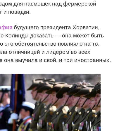
оводом для насмешек над фермерской
т и повадки.
афия
будущего президента Хорватии,
ие Колинды доказать — она может быть
о это обстоятельство повлияло на то,
ыла отличницей и лидером во всех
е она выучила и свой, и три иностранных.