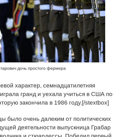
тарович дочь простого фермера
волевой характер, семнадцатилетняя
играла гранд и уехала учиться в США по
орую закончила в 1986 году.[/stextbox]
цы было очень далеким от политических
удущей деятельности выпускница Грабар
водчика и стюардессы. Победил первый