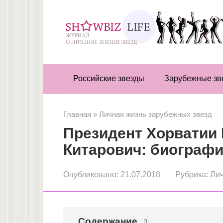
Перейти
к
контенту
Российские звезды
Зарубежные зв
Главная
»
Личная жизнь зарубежных звезд
Президент Хорватии 
Китарович: биографи
Опубликовано:
21.07.2018
Рубрика:
Лич
Содержание