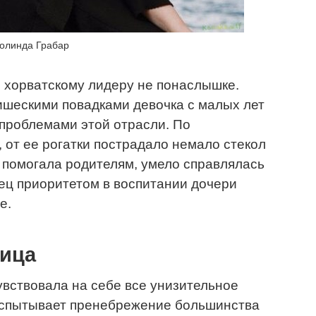
олинда Грабар
 хорватскому лидеру не понаслышке.
ишескими повадками девочка с малых лет
 проблемами этой отрасли. По
от ее рогатки пострадало немало стекол
а помогала родителям, умело справлялась
отец приоритетом в воспитании дочери
е.
ница
вствовала на себе все унизительное
испытывает пренебрежение большинства