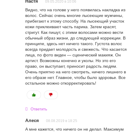
Настя
09.05.2020 в 10:06
Видно, что на голове у него появилась накладка из
волос. Сейчас очень многие лысеющие мужчины,
прибегают к этому способу. На лысеющий участок
кожи приклеивают часть парика. Затем красят,
стригут. Как пишут, с этими волосами можно вести
обычный образ жизни, до следующей коррекции. В
принципе, здесь нет ничего такого. Густота волос
всегда придает молодость и свежесть. Что касается
лица, по фото виден — сценический макияж. Он
артист. Возможны конечно и уколы. Но это его
право, он выступает, приносит радость людям.
Очень приятно на него смотреть, ничего лишнего в
его образе нет. Главное, чтобы было здоровье. Все
остальное можно откорректировать!
Ответить
Алеся
08.08.2019 в 18:25
А мне кажется, что ничего он не делал. Максимум