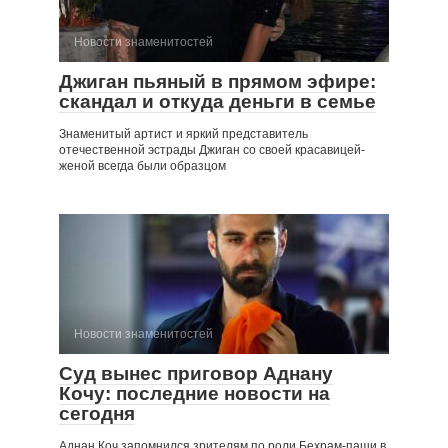
Новости знаменитостей
Джиган пьяный в прямом эфире:
скандал и откуда деньги в семье
Знаменитый артист и яркий представитель
отечественной эстрады Джиган со своей красавицей-
женой всегда были образцом
Новости знаменитостей
Суд вынес приговор Аднану
Кочу: последние новости на
сегодня
Аднан Коч запомнился зрителям по роли Бехрам-паши в