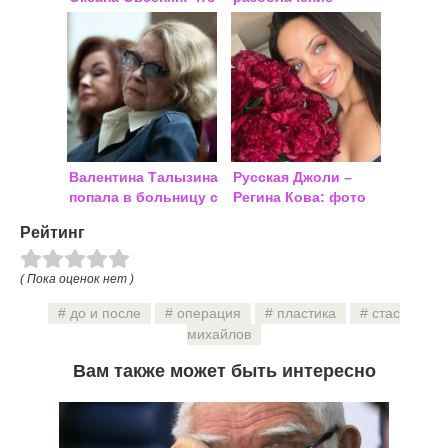
случилось с ее
Кристины
лицом
Сысоевой: без мужа
и детей, с кучей
пластики
Валентина Талызина
Русская Джоли –
попала в больницу с
Регина Кова: фото
микроинсультом:
девушки до и была
Рейтинг
состояние здоровья
ли пластика
актрисы
( Пока оценок нет )
до и после
операция
пластика
стас
михайлов
Вам также может быть интересно