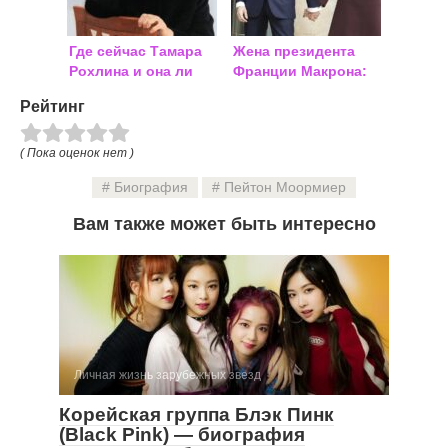
Где сейчас Тамара
Жена президента
Рохлина и она ли
Франции Макрона:
была виновата в
фото в молодости,
Рейтинг
убийстве генерала:
биография
новости 2019 года
( Пока оценок нет )
Биография
Пейтон Моормиер
Вам также может быть интересно
Личная жизнь зарубежных звезд
Корейская группа Блэк Пинк
(Black Pink) — биография