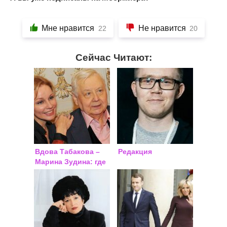
Мне нравится
Не нравится
22
20
Сейчас Читают:
Вдова Табакова –
Редакция
Марина Зудина: где
сейчас, последние
новости