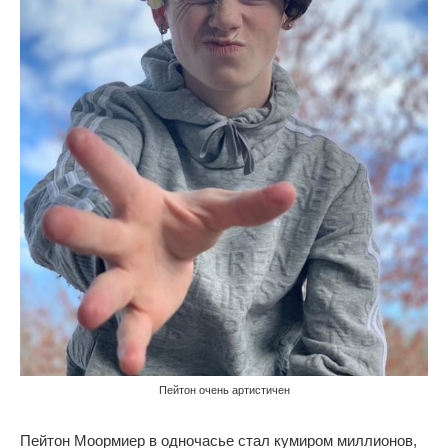
Пейтон очень артистичен
Пейтон Моормиер в одночасье стал кумиром миллионов,