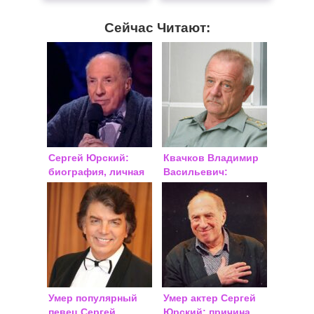
Сейчас Читают:
Сергей Юрский:
Квачков Владимир
биография, личная
Васильевич:
жизнь
последние новости
на сегодня 2018
Умер популярный
Умер актер Сергей
певец Сергей
Юрский: причина