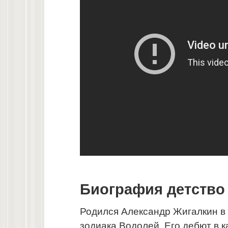
Биография детство
Родился Александр Жигалкин в 
зодиака Водолей. Его дебют в ка