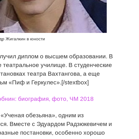
др Жигалкин в юности
получил диплом о высшем образовании. В
е театральное училище. В студенческие
становках театра Вахтангова, а еще
м «Пиф и Геркулес».[/stextbox]
бнин: биография, фото, ЧМ 2018
 «Ученая обезьяна», одним из
тся. Вместе с Эдуардом Радзюкевичем и
разные постановки, особенно хорошо