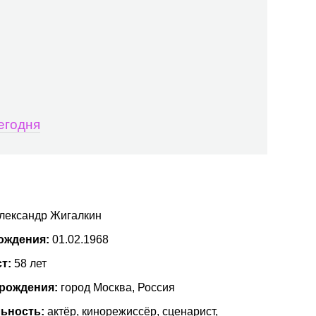
егодня
лександр Жигалкин
ождения:
01.02.1968
ст:
58 лет
 рождения:
город Москва, Россия
ьность:
актёр, кинорежиссёр, сценарист,