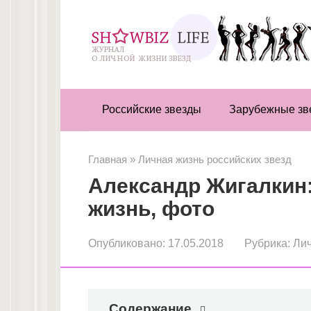
Перейти
к
контенту
Российские звезды
Зарубежные зв
Главная
»
Личная жизнь российских звезд
Александр Жигалкин:
жизнь, фото
Опубликовано:
17.05.2018
Рубрика:
Лич
Содержание