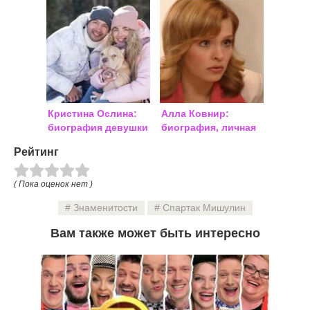
биография, личная
жизнь
Кристина Ослина:
Алла Ковнир:
биография девушки
биография, личная
и фото до и после
жизнь
Рейтинг
пластики
( Пока оценок нет )
Знаменитости
Спартак Мишулин
Вам также может быть интересно