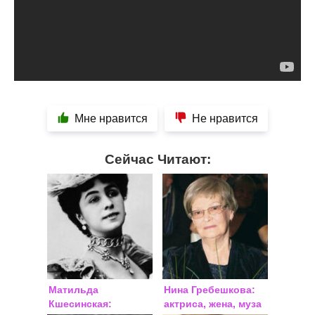
Мне нравится
Не нравится
Сейчас Читают:
Матильда
Нина Гребешкова:
Кшесинская:
актриса, жена, муза