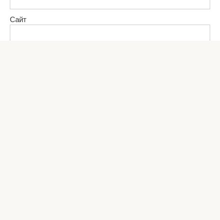
Сайт
Комментарий
Сохранить моё имя, email и адрес сайта в этом браузере
для последующих моих комментариев.