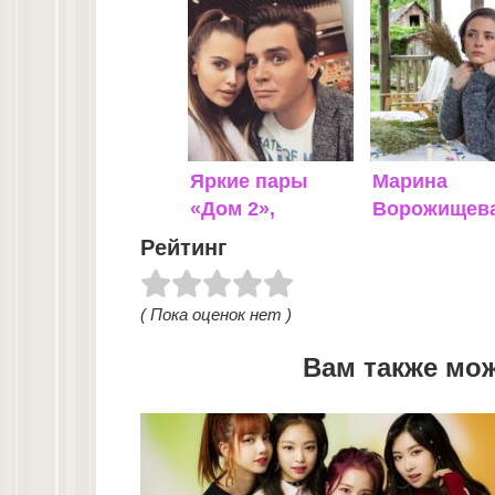
Яркие пары
Марина
«Дом 2»,
Ворожищев
которые до сих
Рейтинг
пор вместе: как
живут
( Пока оценок нет )
Вам также мо