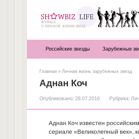
Перейти
к
контенту
Российские звезды
Зарубежные зв
Главная
»
Личная жизнь зарубежных звезд
Аднан Коч
Опубликовано:
28.07.2016
Рубрика:
Лич
Аднан Коч известен российским 
сериале «Великолепный век», к