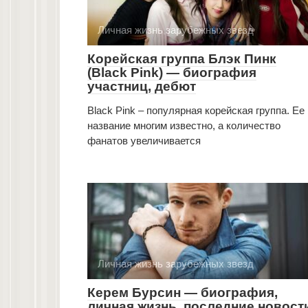
Личная жизнь зарубежных звезд
Корейская группа Блэк Пинк
(Black Pink) — биография
участниц, дебют
Black Pink – популярная корейская группа. Ее
название многим известно, а количество
фанатов увеличивается
Личная жизнь зарубежных звезд
Керем Бурсин — биография,
личная жизнь, последние новост