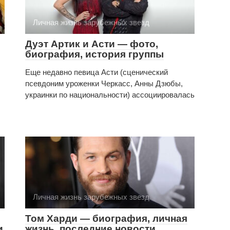
Личная жизнь зарубежных звезд
Дуэт Артик и Асти — фото,
биография, история группы
Еще недавно певица Асти (сценический
псевдоним уроженки Черкасс, Анны Дзюбы,
украинки по национальности) ассоциировалась
Личная жизнь зарубежных звезд
Том Харди — биография, личная
и
жизнь, последние новости