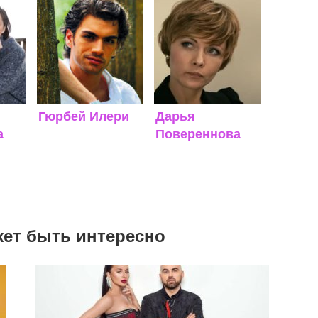
Гюрбей Илери
Дарья
а
Повереннова
жет быть интересно