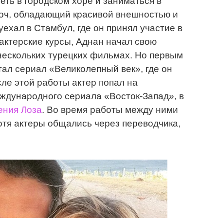
еть в городском хоре и заниматься в
Коч, обладающий красивой внешностью и
ехал в Стамбул, где он принял участие в
актерские курсы, Аднан начал свою
 нескольких турецких фильмах. Но первым
тал сериал «Великолепный век», где он
ле этой работы актер попал на
ждународного сериала «Восток-Запад», в
ения Лоза
. Во время работы между ними
хотя актеры общались через переводчика,